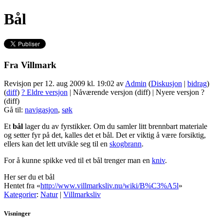
Bål
Fra Villmark
Revisjon per 12. aug 2009 kl. 19:02 av
Admin
(
Diskusjon
|
bidrag
)
(
diff
)
? Eldre versjon
| Nåværende versjon (diff) | Nyere versjon ?
(diff)
Gå til:
navigasjon
,
søk
Et
bål
lager du av fyrstikker. Om du samler litt brennbart materiale
og setter fyr på det, kalles det et bål. Det er viktig å være forsiktig,
ellers kan det lett utvikle seg til en
skogbrann
.
For å kunne spikke ved til et bål trenger man en
kniv
.
Her ser du et bål
Hentet fra «
http://www.villmarksliv.nu/wiki/B%C3%A5l
»
Kategorier
:
Natur
|
Villmarksliv
Visninger