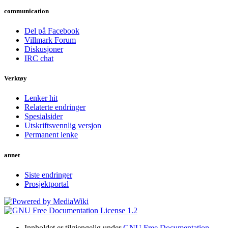
communication
Del på Facebook
Villmark Forum
Diskusjoner
IRC chat
Verktøy
Lenker hit
Relaterte endringer
Spesialsider
Utskriftsvennlig versjon
Permanent lenke
annet
Siste endringer
Prosjektportal
Innholdet er tilgjengelig under
GNU Free Documentation