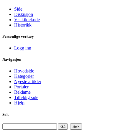
Side
Diskusjon
Vis kildekode
Historikk
Personlige verktøy
Logg inn
Navigasjon
Hovedside
Kategorier
Nyeste artikler
Portaler
Reklame
Tilfeldig side
Hjelp
Søk