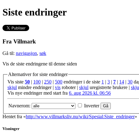
Siste endringer
Fra Villmark
Gå til:
navigasjon
,
søk
Vis de siste endringene til denne siden
Alternativer for siste endringer
Vis siste
50
|
100
|
250
|
500
endringer i de siste
1
|
3
|
7
|
14
|
30
da
skjul
mindre endringer |
vis
roboter |
skjul
uregistrerte brukere |
skju
Vis nye endringer med start fra
6. aug 2026 kl. 06:56
Navnerom:
Inverter
Hentet fra «
http://www.villmarksliv.nu/wiki/Spesial:Siste_endringer
»
Visninger