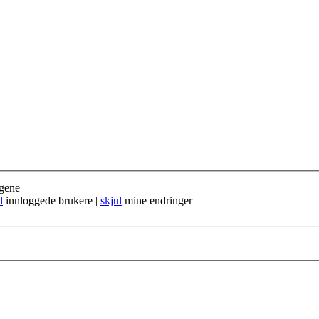
gene
l
innloggede brukere |
skjul
mine endringer