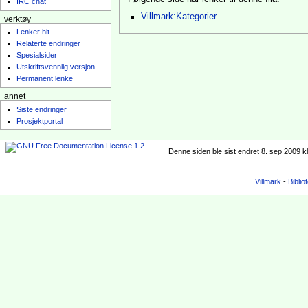
IRC chat
Villmark:Kategorier
verktøy
Lenker hit
Relaterte endringer
Spesialsider
Utskriftsvennlig versjon
Permanent lenke
annet
Siste endringer
Prosjektportal
Denne siden ble sist endret 8. sep 2009 kl
Villmark
-
Biblio