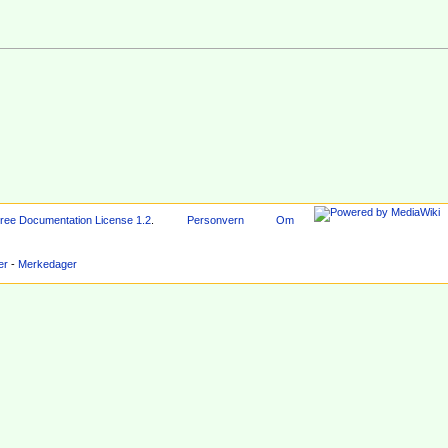
ee Documentation License 1.2
.
Personvern
Om
er
-
Merkedager