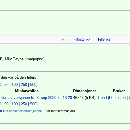
Fil
Filhistorikk
Fillenker
 5 KB, MIME-type: image/png)
k den var på den tiden.
0
|
50
|
100
|
250
|
500
).
Miniatyrbilde
Dimensjoner
Bruker
46×46
(5 KB)
Trond
(
Diskusjon
|
0
|
50
|
100
|
250
|
500
).
am
(Se
oppsettsinstruksjonene
for mer informasjon)