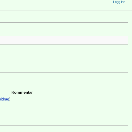
Logg inn
Kommentar
bidrag
)