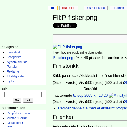
fil
diskusjon
vis kildekode
historikk
Fil:P fisker.png
navigasjon
Hovedside
Ingen høyere oppløsning tilgjengelig.
Kategorier
P_fisker.png
‎ (46 × 46 piksler, filstørrelse:
Nyeste artikler
Filhistorikk
Portaler
Reklame
Klikk på en dato/klokkeslett for å se filen sli
Tilfeldig side
Hjelp
(Siste | Første) Vis (500 nyere) (500 eldre) (
2
søk
Dato/tid
nåværende
8. sep 2009 kl. 18:20
(Siste | Første) Vis (500 nyere) (500 eldre) (
2
communication
Rediger denne fila med et eksternt progr
Del på Facebook
Fillenker
Villmark Forum
Diskusjoner
Følgende side har lenker til denne fila: