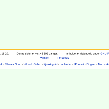
. 18:20.
Denne siden er vist 46 599 ganger.
Innholdet er tilgjengelig under
GNU Fr
Villmark
Forbehold
tek
-
Villmark Shop
-
Villmark Galleri
-
Kjærringråd
-
Laplander
-
Uformelt
-
Dingser
-
Morosak