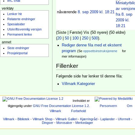
IRC chat
verktøy
nåværende
8. sep 2009 kl. 18:21
Lenker hit
Relaterte endringer
Spesialsider
Utskriftsvennlig versjon
(Siste | Første) Vis (50 nyere) (50 eldre)
Permanent lenke
(
20
|
50
|
100
|
250
|
500
).
annet
Rediger denne fila med et eksternt
Siste endringer
program
(Se
oppsettsinstruksjonene
for
Prosjektportal
mer informasjon)
Fillenker
Følgende side har lenker til denne fila:
Villmark:Kategorier
Innholdet er
tilgjengelig under
GNU Free Documentation License 1.2
.
Personvern
Om
Villmark
Forbehold
Villmark
-
Bibliotek
-
Villmark Shop
-
Villmark Galleri
-
Kjærringråd
-
Laplander
-
Uformelt
-
Dingser
-
Morosaker
-
Merkedager