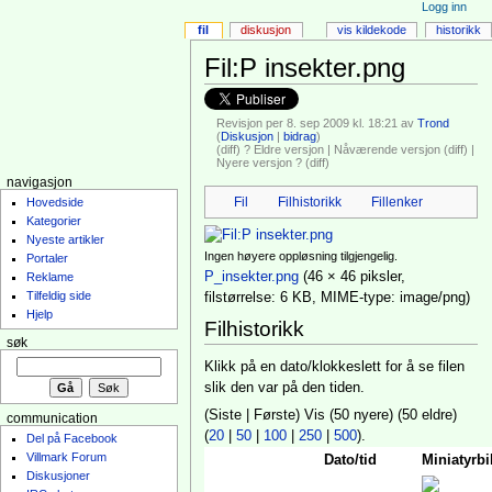
Logg inn
fil
diskusjon
vis kildekode
historikk
Fil:P insekter.png
Revisjon per 8. sep 2009 kl. 18:21 av
Trond
(
Diskusjon
|
bidrag
)
(diff) ? Eldre versjon | Nåværende versjon (diff) |
Nyere versjon ? (diff)
navigasjon
Fil
Filhistorikk
Fillenker
Hovedside
Kategorier
Nyeste artikler
Ingen høyere oppløsning tilgjengelig.
Portaler
P_insekter.png
‎ (46 × 46 piksler,
Reklame
Tilfeldig side
filstørrelse: 6 KB, MIME-type: image/png)
Hjelp
Filhistorikk
søk
Klikk på en dato/klokkeslett for å se filen
slik den var på den tiden.
(Siste | Første) Vis (50 nyere) (50 eldre)
communication
(
20
|
50
|
100
|
250
|
500
).
Del på Facebook
Villmark Forum
Dato/tid
Miniatyrbi
Diskusjoner