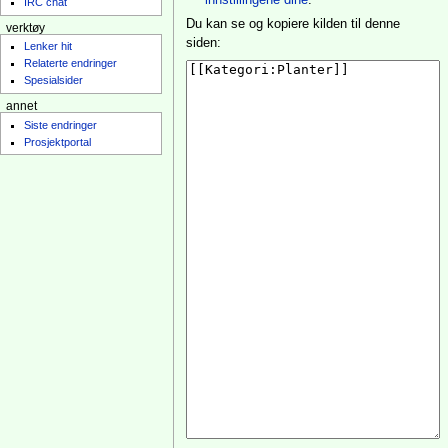
innstillingene dine
.
IRC chat
Du kan se og kopiere kilden til denne
verktøy
siden:
Lenker hit
Relaterte endringer
Spesialsider
annet
Siste endringer
Prosjektportal