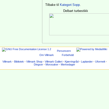
Tilbake til
Kategori:Sopp
.
Delbart turbestikk
Personvern
Om Villmark
Forbehold
Villmark
-
Bibliotek
-
Villmark Shop
-
Villmark Galleri
-
Kjærringråd
-
Laplander
-
Uformelt
-
Dingser
-
Morosaker
-
Merkedager