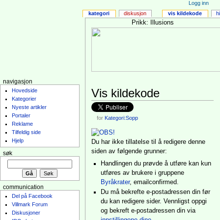
Logg inn
kategori
diskusjon
vis kildekode
h
Prikk: Illusions
navigasjon
Vis kildekode
Hovedside
Kategorier
Nyeste artikler
Portaler
for
Kategori:Sopp
Reklame
Tilfeldig side
Hjelp
Du har ikke tillatelse til å redigere denne
siden av følgende grunner:
søk
Handlingen du prøvde å utføre kan kun
utføres av brukere i gruppene
Byråkrater
, emailconfirmed.
communication
Du må bekrefte e-postadressen din før
Del på Facebook
du kan redigere sider. Vennligst oppgi
Villmark Forum
og bekreft e-postadressen din via
Diskusjoner