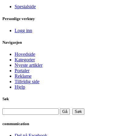
Spesialside
Personlige verktøy
Logg inn
Navigasjon
Hovedside
Kategorier
Nyeste artikler
Portaler
Reklame
Tilfeldig side
Hjelp
Søk
communication
Del på Facebook