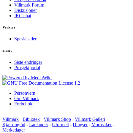
Villmark Forum
Diskusjoner
IRC chat
Verktøy
Spesialsider
annet
Siste endringer
Prosjektportal
Personvern
Om Villmark
Forbehold
Villmark
-
Bibliotek
-
Villmark Shop
-
Villmark Galleri
-
Kjærringråd
-
Laplander
-
Uformelt
-
Dingser
-
Morosaker
-
Merkedager