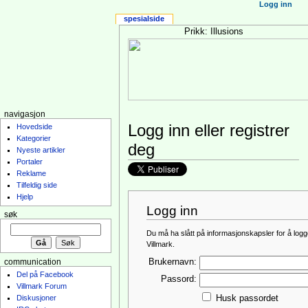
Logg inn
spesialside
Prikk: Illusions
navigasjon
Logg inn eller registrer
Hovedside
Kategorier
deg
Nyeste artikler
Portaler
Reklame
Tilfeldig side
Hjelp
Logg inn
søk
Du må ha slått på informasjonskapsler for å logg
Villmark.
Brukernavn:
communication
Del på Facebook
Passord:
Villmark Forum
Husk passordet
Diskusjoner