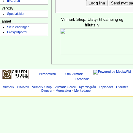
IRC chat
verktøy
Spesialsider
Villmark Shop: Utstyr til camping og
annet
friluftsliv
Siste endringer
Prosjektportal
Personvern
Om Villmark
Forbehold
Villmark
-
Bibliotek
-
Villmark Shop
-
Villmark Galleri
-
Kjærringråd
-
Laplander
-
Uformelt
-
Dingser
-
Morosaker
-
Merkedager