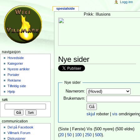
Logg inn
spesialside
Prikk: Illusions
navigasjon
Nye sider
Hovedside
Kategorier
Nyeste artikler
Portaler
Reklame
Nye sider
Tilfeldig side
Navnerom:
Hjelp
Brukernavn:
søk
skjul
roboter |
vis
omdirigerin
communication
Del på Facebook
(Siste | Første) Vis (500 nyere) (500 eldre)
Villmark Forum
(
20
|
50
|
100
|
250
|
500
).
Diskusjoner