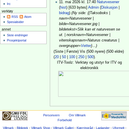
11. mai 2026 kl. 17:40 ‎
Naturvesener
Irc
(
hist
) ‎[633 bytes] ‎
Admin
(
Diskusjon
|
verktøy
bidrag
)
(Ny side: {{Taksoboks |
RSS
Atom
navn=Naturvesener |
Spesialsider
bilde=Naturvesener.jpg |
bildetekst=Slik kan et naturvesen se
annet
ut. | norsknavn=Naturvesener |
Siste endringer
vitenskapsnavn=Naturus creaturus |
Prosjektportal
overgrupper=
Vetter
}…)
(Siste | Første) Vis (500 nyere) (500 eldre)
(
20
|
50
|
100
|
250
|
500
).
ITV-Toolz: Verktøy og utstyr for ITV og
elektronikk
Personvern
Om Villmark
Forbehold
Villmark
-
Bibliotek
-
Villmark Shop
-
Villmark Galleri
-
Kjærringråd
-
Laplander
-
Uformelt
-