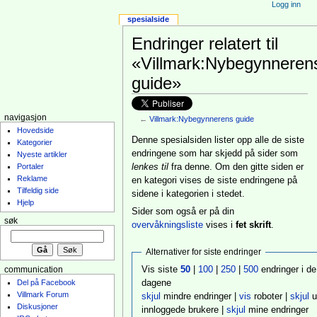
Logg inn
spesialside
Endringer relatert til
«Villmark:Nybegynneren
guide»
navigasjon
←
Villmark:Nybegynnerens guide
Hovedside
Denne spesialsiden lister opp alle de siste
Kategorier
endringene som har skjedd på sider som
Nyeste artikler
lenkes til
fra denne. Om den gitte siden er
Portaler
Reklame
en kategori vises de siste endringene på
Tilfeldig side
sidene i kategorien i stedet.
Hjelp
Sider som også er på din
søk
overvåkningsliste
vises i
fet skrift
.
Alternativer for siste endringer
Vis siste
50
|
100
|
250
|
500
endringer i de
communication
dagene
Del på Facebook
Villmark Forum
skjul
mindre endringer |
vis
roboter |
skjul
u
Diskusjoner
innloggede brukere |
skjul
mine endringer