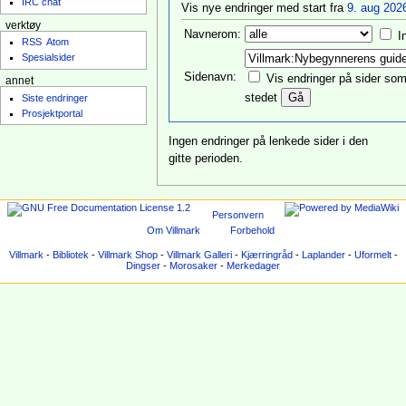
IRC chat
Vis nye endringer med start fra
9. aug 2026
verktøy
Navnerom:
I
RSS
Atom
Spesialsider
Sidenavn:
Vis endringer på sider som 
annet
stedet
Siste endringer
Prosjektportal
Ingen endringer på lenkede sider i den
gitte perioden.
Personvern
Om Villmark
Forbehold
Villmark
-
Bibliotek
-
Villmark Shop
-
Villmark Galleri
-
Kjærringråd
-
Laplander
-
Uformelt
-
Dingser
-
Morosaker
-
Merkedager