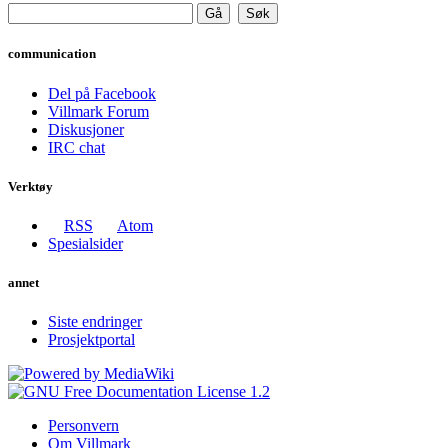
communication
Del på Facebook
Villmark Forum
Diskusjoner
IRC chat
Verktøy
RSS
Atom
Spesialsider
annet
Siste endringer
Prosjektportal
Personvern
Om Villmark