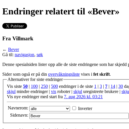
Endringer relatert til «Bever»
Fra Villmark
←
Bever
Gå til:
navigasjon
,
søk
Denne spesialsiden lister opp alle de siste endringene som har skjedd
Sider som også er på din
overvåkningsliste
vises i
fet skrift
.
Alternativer for siste endringer
Vis siste
50
|
100
|
250
|
500
endringer i de siste
1
|
3
|
7
|
14
|
30
da
skjul
mindre endringer |
vis
roboter |
skjul
uregistrerte brukere |
skju
Vis nye endringer med start fra
7. aug 2026 kl. 03:21
Navnerom:
Inverter
Sidenavn: