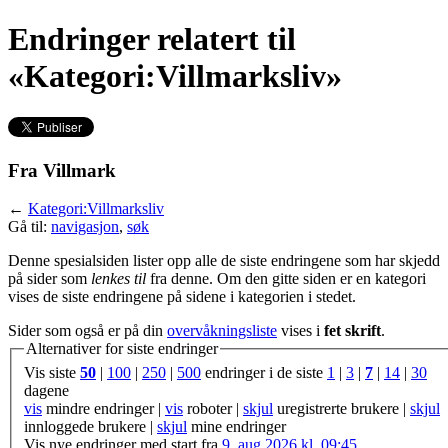
Endringer relatert til
«Kategori:Villmarksliv»
Fra Villmark
←
Kategori:Villmarksliv
Gå til:
navigasjon
,
søk
Denne spesialsiden lister opp alle de siste endringene som har skjedd
på sider som
lenkes til
fra denne. Om den gitte siden er en kategori
vises de siste endringene på sidene i kategorien i stedet.
Sider som også er på din
overvåkningsliste
vises i
fet skrift
.
Alternativer for siste endringer
Vis siste
50
|
100
|
250
|
500
endringer i de siste
1
|
3
|
7
|
14
|
30
dagene
vis
mindre endringer |
vis
roboter |
skjul
uregistrerte brukere |
skjul
innloggede brukere |
skjul
mine endringer
Vis nye endringer med start fra
9. aug 2026 kl. 09:45