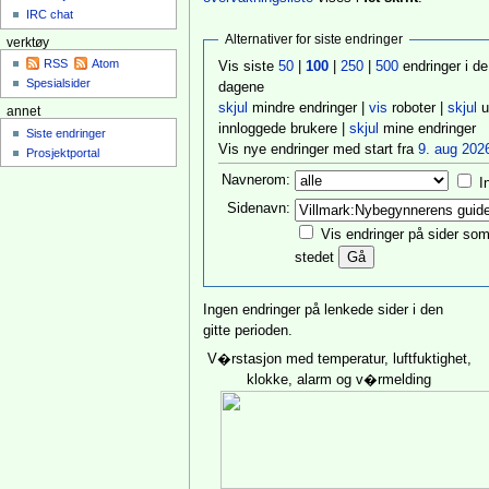
IRC chat
Alternativer for siste endringer
verktøy
RSS
Atom
Vis siste
50
|
100
|
250
|
500
endringer i de
Spesialsider
dagene
skjul
mindre endringer |
vis
roboter |
skjul
u
annet
innloggede brukere |
skjul
mine endringer
Siste endringer
Vis nye endringer med start fra
9. aug 2026
Prosjektportal
Navnerom:
I
Sidenavn:
Vis endringer på sider som 
stedet
Ingen endringer på lenkede sider i den
gitte perioden.
V�rstasjon med temperatur, luftfuktighet,
klokke, alarm og v�rmelding