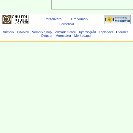
Personvern
Om Villmark
Forbehold
Villmark
-
Bibliotek
-
Villmark Shop
-
Villmark Galleri
-
Kjærringråd
-
Laplander
-
Uformelt
-
Dingser
-
Morosaker
-
Merkedager