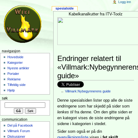
Logg inn
spesialside
Kabelkanalkutter fra ITV-Toolz
navigasjon
Endringer relatert til
Hovedside
Kategorier
«Villmark:Nybegynneren
Nyeste artikler
guide»
Portaler
Reklame
Tilfeldig side
Hjelp
←
Villmark:Nybegynnerens guide
søk
Denne spesialsiden lister opp alle de siste
endringene som har skjedd på sider som
lenkes til
fra denne. Om den gitte siden er
en kategori vises de siste endringene på
communication
sidene i kategorien i stedet.
Del på Facebook
Villmark Forum
Sider som også er på din
Diskusjoner
overvåkningsliste
vises i
fet skrift
.