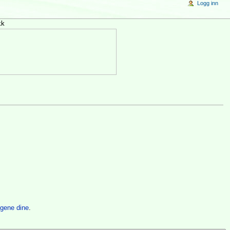
Logg inn
kk
ingene dine
.