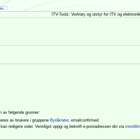
ikk
ITV-Toolz: Verktøy og utstyr for ITV og elektroni
den av følgende grunner:
føres av brukere i gruppene
Byråkrater
, emailconfirmed.
kan redigere sider. Vennligst oppgi og bekreft e-postadressen din via
innstill