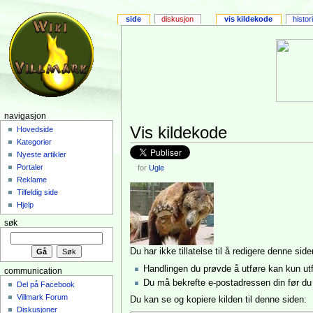
side
diskusjon
vis kildekode
histor
navigasjon
Vis kildekode
Hovedside
Kategorier
Nyeste artikler
Portaler
for
Ugle
Reklame
Tilfeldig side
Hjelp
søk
Du har ikke tillatelse til å redigere denne si
Handlingen du prøvde å utføre kan kun ut
communication
Du må bekrefte e-postadressen din før du 
Del på Facebook
Villmark Forum
Du kan se og kopiere kilden til denne siden:
Diskusjoner