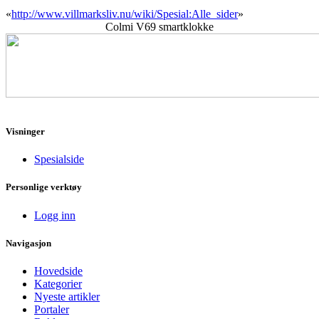
«
http://www.villmarksliv.nu/wiki/Spesial:Alle_sider
»
Colmi V69 smartklokke
Visninger
Spesialside
Personlige verktøy
Logg inn
Navigasjon
Hovedside
Kategorier
Nyeste artikler
Portaler