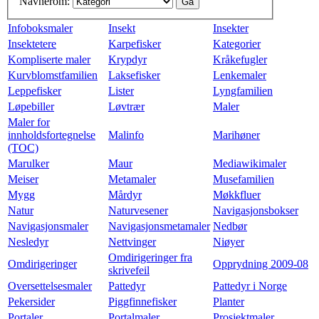
Navnerom:
Infoboksmaler
Insekt
Insekter
Insektetere
Karpefisker
Kategorier
Kompliserte maler
Krypdyr
Kråkefugler
Kurvblomstfamilien
Laksefisker
Lenkemaler
Leppefisker
Lister
Lyngfamilien
Løpebiller
Løvtrær
Maler
Maler for
innholdsfortegnelse
Malinfo
Marihøner
(TOC)
Marulker
Maur
Mediawikimaler
Meiser
Metamaler
Musefamilien
Mygg
Mårdyr
Møkkfluer
Natur
Naturvesener
Navigasjonsbokser
Navigasjonsmaler
Navigasjonsmetamaler
Nedbør
Nesledyr
Nettvinger
Niøyer
Omdirigeringer fra
Omdirigeringer
Opprydning 2009-08
skrivefeil
Oversettelsesmaler
Pattedyr
Pattedyr i Norge
Pekersider
Piggfinnefisker
Planter
Portaler
Portalmaler
Prosjektmaler