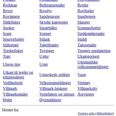
Redskap
Referansemaler
Regler
Rever
Rovdyr
Rovfugler
Rovløpere
Sandgravere
Sandjegere
Sildefisker
Skjulte kategorier
Slanger
Snoker
Snutebiller
Sommerfugler
Sopp
Sopper
Språkstøttemaler
Spurvefugler
Stilark
Stubb
Stålormer
Tabellmaler
Taksomaler
Torskefisker
Tovinger
Trenger oppdatering
Trær
Ugler
Ukategorisert
Utenlandske
Ukens tips
Urter
velkomstmeldinger
Utkast til regler og
Utmerkede artikler
Vann
retningslinjer
Vedlikehold
Velkomstmeldinger
Verktøy
Villmark
Villmark-brukere
Villmarksliv
Villmarksmaler
Vortebitere og sirisser
Årevinger
Øgler
Øyenstikkere
Hentet fra
Forrige side (Abborfisker)