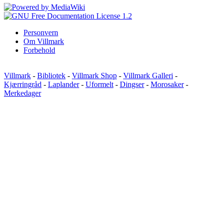
Personvern
Om Villmark
Forbehold
Villmark
-
Bibliotek
-
Villmark Shop
-
Villmark Galleri
-
Kjærringråd
-
Laplander
-
Uformelt
-
Dingser
-
Morosaker
-
Merkedager