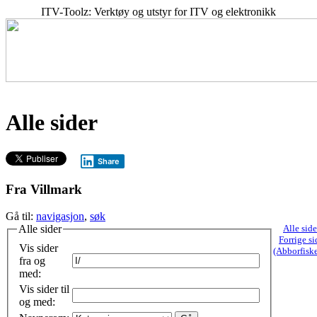
ITV-Toolz: Verktøy og utstyr for ITV og elektronikk
Alle sider
Share
Fra Villmark
Gå til:
navigasjon
,
søk
Alle sider
Alle side
Forrige si
Vis sider
(Abborfiske
fra og
med:
Vis sider til
og med: