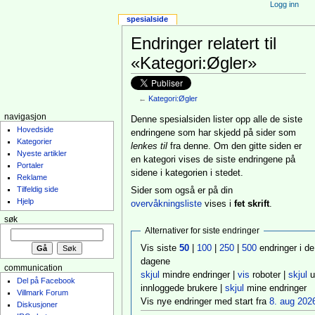
Logg inn
spesialside
Endringer relatert til
«Kategori:Øgler»
←
Kategori:Øgler
navigasjon
Denne spesialsiden lister opp alle de siste
Hovedside
endringene som har skjedd på sider som
Kategorier
lenkes til
fra denne. Om den gitte siden er
Nyeste artikler
en kategori vises de siste endringene på
Portaler
sidene i kategorien i stedet.
Reklame
Tilfeldig side
Sider som også er på din
Hjelp
overvåkningsliste
vises i
fet skrift
.
søk
Alternativer for siste endringer
Vis siste
50
|
100
|
250
|
500
endringer i de
dagene
communication
skjul
mindre endringer |
vis
roboter |
skjul
u
Del på Facebook
innloggede brukere |
skjul
mine endringer
Villmark Forum
Vis nye endringer med start fra
8. aug 2026
Diskusjoner