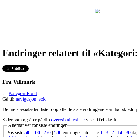
Endringer relatert til «Kategor
Fra Villmark
←
Kategori:Frukt
Gå til:
navigasjon
,
søk
Denne spesialsiden lister opp alle de siste endringene som har skjedd
Sider som også er på din
overvåkningsliste
vises i
fet skrift
.
Alternativer for siste endringer
Vis siste
50
|
100
|
250
|
500
endringer i de siste
1
|
3
|
7
|
14
|
30
da