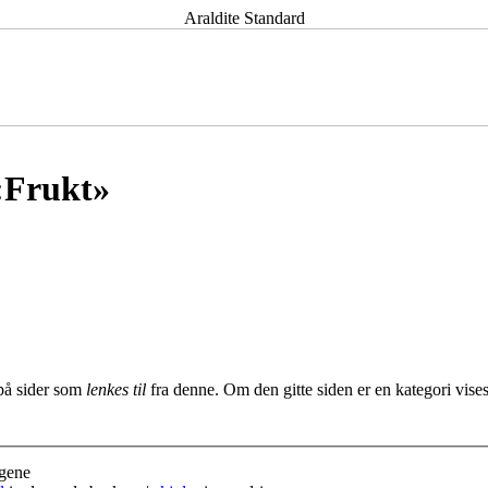
Araldite Standard
i:Frukt»
 på sider som
lenkes til
fra denne. Om den gitte siden er en kategori vises 
gene