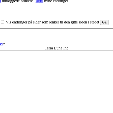
l
innloggede brukere |
skjul
mine endringer
Vis endringer på sider som lenker til den gitte siden i stedet
er
»
Terra Luna Inc