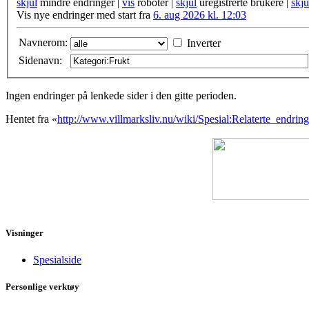
skjul
mindre endringer |
vis
roboter |
skjul
uregistrerte brukere |
skju
Vis nye endringer med start fra
6. aug 2026 kl. 12:03
Navnerom:
Inverter
Sidenavn:
Ingen endringer på lenkede sider i den gitte perioden.
Hentet fra «
http://www.villmarksliv.nu/wiki/Spesial:Relaterte_endring
Visninger
Spesialside
Personlige verktøy