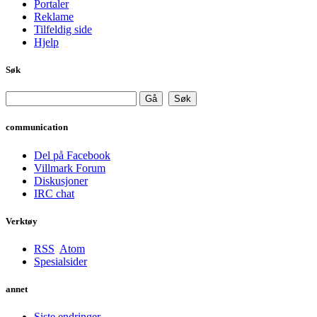
Portaler
Reklame
Tilfeldig side
Hjelp
Søk
communication
Del på Facebook
Villmark Forum
Diskusjoner
IRC chat
Verktøy
RSS
Atom
Spesialsider
annet
Siste endringer