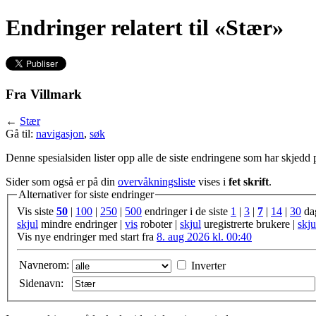
Endringer relatert til «Stær»
Fra Villmark
←
Stær
Gå til:
navigasjon
,
søk
Denne spesialsiden lister opp alle de siste endringene som har skjedd
Sider som også er på din
overvåkningsliste
vises i
fet skrift
.
Alternativer for siste endringer
Vis siste
50
|
100
|
250
|
500
endringer i de siste
1
|
3
|
7
|
14
|
30
da
skjul
mindre endringer |
vis
roboter |
skjul
uregistrerte brukere |
skju
Vis nye endringer med start fra
8. aug 2026 kl. 00:40
Navnerom:
Inverter
Sidenavn: