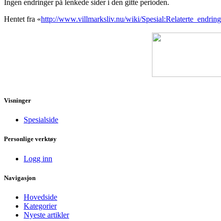
Ingen endringer på lenkede sider i den gitte perioden.
Hentet fra «
http://www.villmarksliv.nu/wiki/Spesial:Relaterte_endring
Visninger
Spesialside
Personlige verktøy
Logg inn
Navigasjon
Hovedside
Kategorier
Nyeste artikler