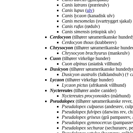
Canis latrans
(prærieulv)
Canis lupus
(
ulv
)
Canis lycaon
(kanadisk ulv)
Canis mesomelas
(svartrygget sjakal)
Canis rufus
(rødulv)
Canis simensis
(etiopisk ulv)
Cerdocyon
(tilhører søramerikanske hunded
Cerdocyon thous
(krabberev)
Chrysocyon
(tilhører søramerikanske hunde
Chrysocyon brachyurus
(mankeulv)
Cuon
(tilhører virkelige hunder)
Cuon alpinus
(asiatisk villhund)
Dusicyon
(tilhører søramerikanske hundedy
Dusicyon australis
(falklandsulv) († c
Lycaon
(tilhører virkelige hunder)
Lycaon pictus
(afrikansk villhund)
Nyctereutes
(tilhører andre canider)
Nyctereutes procyonoides
(mårhund)
Pseudalopex
(tilhører søramerikanske rever, 
Pseudalopex culpaeus
(andesrev, cul
Pseudalopex fulvipes
(darwins rev, ch
Pseudalopex griseus
(grå pampasrev, a
Pseudalopex gymnocercus
(pampasrev
Pseudalopex sechurae
(sechurarev, p