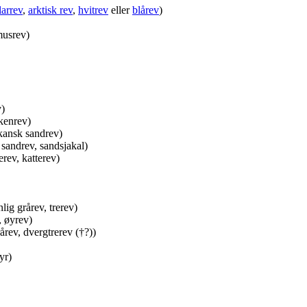
larrev
,
arktisk rev
,
hvitrev
eller
blårev
)
musrev)
v)
kenrev)
ikansk sandrev)
 sandrev, sandsjakal)
erev, katterev)
lig grårev, trerev)
, øyrev)
rev, dvergtrerev (†?))
yr)