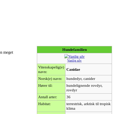
Hundefamilien
en meget
Vanlig ulv
Vitenskapelig(e)
Canidae
navn:
Norsk(e) navn:
hundedyr, canider
Hører til:
hundelignende rovdyr,
rovdyr
Antall arter:
36
Habitat:
terrestrisk, arktisk til tropisk
klima