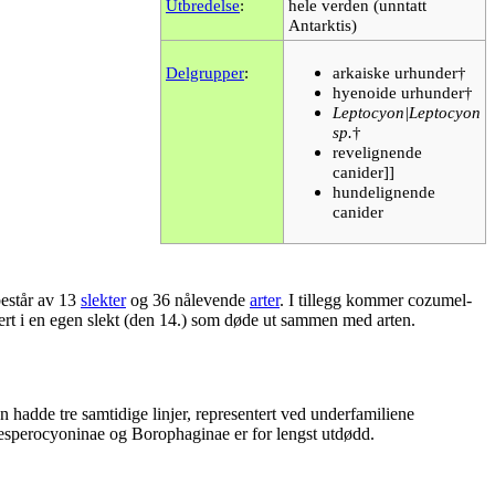
Utbredelse
:
hele verden (unntatt
Antarktis)
Delgrupper
:
arkaiske urhunder†
hyenoide urhunder†
Leptocyon|Leptocyon
sp.
†
revelignende
canider]]
hundelignende
canider
består av 13
slekter
og 36 nålevende
arter
. I tillegg kommer cozumel-
sert i en egen slekt (den 14.) som døde ut sammen med arten.
n hadde tre samtidige linjer, representert ved underfamiliene
esperocyoninae og Borophaginae er for lengst utdødd.