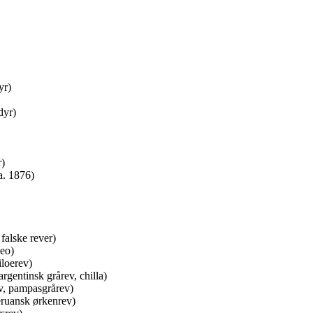
yr)
dyr)
r)
a. 1876)
falske rever)
peo)
iloerev)
rgentinsk grårev, chilla)
, pampasgrårev)
eruansk ørkenrev)