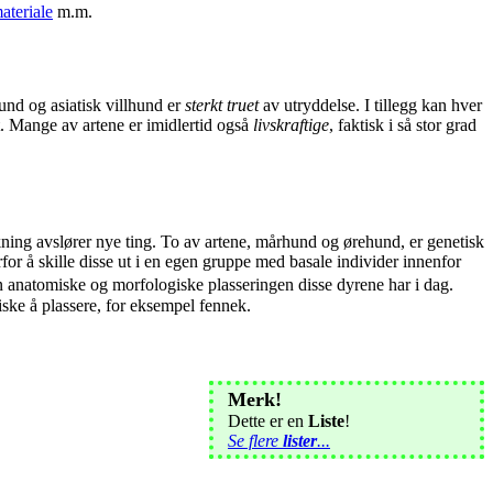
ateriale
m.m.
hund og asiatisk villhund er
sterkt truet
av utryddelse. I tillegg kan hver
lt. Mange av artene er imidlertid også
livskraftige
, faktisk i så stor grad
ning avslører nye ting. To av artene, mårhund og ørehund, er genetisk
or å skille disse ut i en egen gruppe med basale individer innenfor
n anatomiske og morfologiske plasseringen disse dyrene har i dag.
ske å plassere, for eksempel fennek.
Merk!
Dette er en
Liste
!
Se flere
lister
...