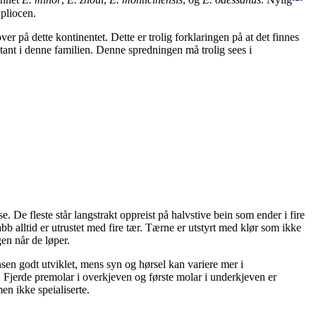
annet
E. minor
,
E. zhoui
,
E. monticinensis
, og
E. odessanus
. Nylig
l pliocen.
r på dette kontinentet. Dette er trolig forklaringen på at det finnes
ntant i denne familien. Denne spredningen må trolig sees i
. De fleste står langstrakt oppreist på halvstive bein som ender i fire
b alltid er utrustet med fire tær. Tærne er utstyrt med klør som ikke
gen når de løper.
nsen godt utviklet, mens syn og hørsel kan variere mer i
r. Fjerde premolar i overkjeven og første molar i underkjeven er
en ikke speialiserte.