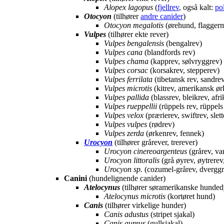
Alopex lagopus
(
fjellrev
, også kalt:
po
Otocyon
(tilhører
andre canider
)
Otocyon megalotis
(ørehund, flagger
Vulpes
(tilhører ekte rever)
Vulpes bengalensis
(bengalrev)
Vulpes cana
(blandfords rev)
Vulpes chama
(kapprev, sølvryggrev)
Vulpes corsac
(korsakrev, stepperev)
Vulpes ferrilata
(tibetansk rev, sandre
Vulpes microtis
(kitrev, amerikansk ør
Vulpes pallida
(blassrev, bleikrev, afr
Vulpes rueppellii
(rüppels rev, rüppels
Vulpes velox
(prærierev, swiftrev, slett
Vulpes vulpes
(rødrev)
Vulpes zerda
(ørkenrev, fennek)
Urocyon
(tilhører grårever, trerever)
Urocyon cinereoargenteus
(grårev, van
Urocyon littoralis
(grå øyrev, øytrerev
Urocyon sp.
(cozumel-grårev, dverggrå
Canini
(hundelignende canider)
Atelocynus
(tilhører søramerikanske hunded
Atelocynus microtis
(kortøret hund)
Canis
(tilhører virkelige hunder)
Canis adustus
(stripet sjakal)
Canis aureus
(gullsjakal)