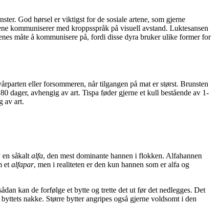
ster. God hørsel er viktigst for de sosiale artene, som gjerne
dyrene kommuniserer med kroppsspråk på visuell avstand. Luktesansen
artenes måte å kommunisere på, fordi disse dyra bruker ulike former for
å vårparten eller forsommeren, når tilgangen på mat er størst. Brunsten
 80 dager, avhengig av art. Tispa føder gjerne et kull bestående av 1-
g av art.
v en såkalt
alfa
, den mest dominante hannen i flokken. Alfahannen
m et
alfapar
, men i realiteten er den kun hannen som er alfa og
dan kan de forfølge et bytte og trette det ut før det nedlegges. Det
 byttets nakke. Større bytter angripes også gjerne voldsomt i den