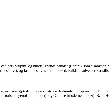
e canider (Vulpini) og hundelignende canider (Canini), som tilsammen 
r beskrevet, og falklandsulv, som er utdødd. Falklandsulven er klassifi
, noe som gjør den til den eldste rovdyrfamilien vi kjenner til. Familie
orhistoriske hyenoide urhunder), og Caninae (moderne hunder). Både H