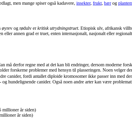
r nedlagt, men mange spiser også kadavere,
insekter
,
frukt
,
bær
og
plantem
rå øyrev og rødulv er
kritisk utrydningstruet
. Etiopisk ulv, afrikansk vill
n eller annen grad er truet, enten internasjonalt, nasjonalt eller regiona
Man må derfor regne med at det kan bli endringer, dersom moderne forsk
older forskerne problemer med hensyn til plasseringen. Noen velger derf
ndre canider, fordi antallet diploide kromosomer ikke passer inn med de
de- og hundelignende canider. Også noen andre arter kan være problemati
 millioner år siden)
millioner år siden)