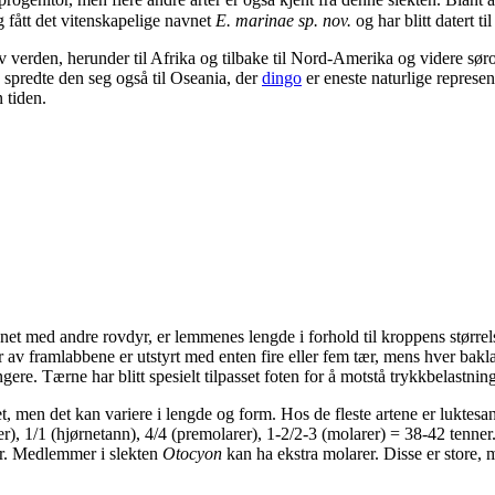
rogenitor, men flere andre arter er også kjent fra denne slekten. Blant 
g fått det vitenskapelige navnet
E. marinae sp. nov.
og har blitt datert ti
 verden, herunder til Afrika og tilbake til Nord-Amerika og videre sørove
 spredte den seg også til Oseania, der
dingo
er eneste naturlige represe
 tiden.
et med andre rovdyr, er lemmenes lengde i forhold til kroppens størrelse
 av framlabbene er utstyrt med enten fire eller fem tær, mens hver baklab
gere. Tærne har blitt spesielt tilpasset foten for å motstå trykkbelastnin
t, men det kan variere i lengde og form. Hos de fleste artene er luktesa
er), 1/1 (hjørnetann), 4/4 (premolarer), 1-2/2-3 (molarer) = 38-42 tenne
ner. Medlemmer i slekten
Otocyon
kan ha ekstra molarer. Disse er store, m