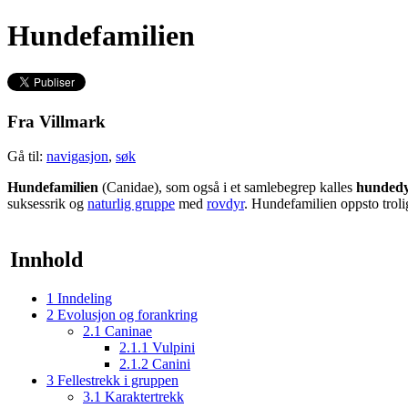
Hundefamilien
Fra Villmark
Gå til:
navigasjon
,
søk
Hundefamilien
(Canidae), som også i et samlebegrep kalles
hunded
suksessrik og
naturlig gruppe
med
rovdyr
. Hundefamilien oppsto trol
Innhold
1
Inndeling
2
Evolusjon og forankring
2.1
Caninae
2.1.1
Vulpini
2.1.2
Canini
3
Fellestrekk i gruppen
3.1
Karaktertrekk