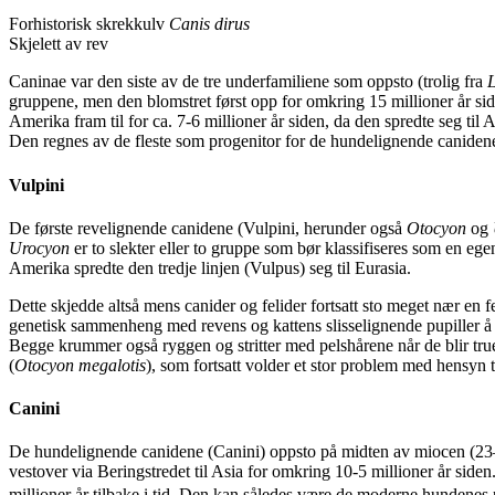
Forhistorisk skrekkulv
Canis dirus
Skjelett av rev
Caninae var den siste av de tre underfamiliene som oppsto (trolig fra
gruppene, men den blomstret først opp for omkring 15 millioner år s
Amerika fram til for ca. 7-6 millioner år siden, da den spredte seg ti
Den regnes av de fleste som progenitor for de hundelignende canidene
Vulpini
De første revelignende canidene (Vulpini, herunder også
Otocyon
og
Urocyon
er to slekter eller to gruppe som bør klassifiseres som en egen
Amerika spredte den tredje linjen (Vulpus) seg til Eurasia.
Dette skjedde altså mens canider og felider fortsatt sto meget nær en f
genetisk sammenheng med revens og kattens slisselignende pupiller å
Begge krummer også ryggen og stritter med pelshårene når de blir tru
(
Otocyon megalotis
), som fortsatt volder et stor problem med hensyn ti
Canini
De hundelignende canidene (Canini) oppsto på midten av miocen (23–
vestover via Beringstredet til Asia for omkring 10-5 millioner år siden