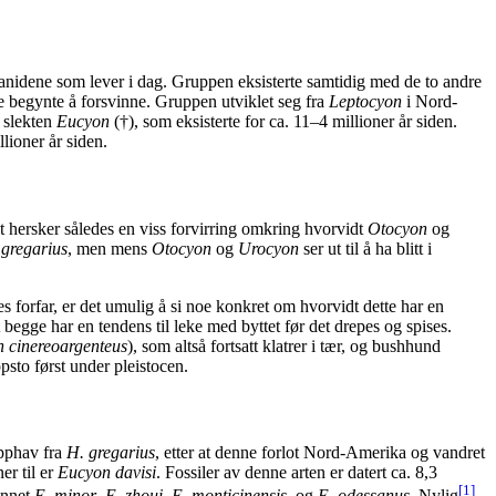
canidene som lever i dag. Gruppen eksisterte samtidig med de to andre
 begynte å forsvinne. Gruppen utviklet seg fra
Leptocyon
i Nord-
r slekten
Eucyon
(†), som eksisterte for ca. 11–4 millioner år siden.
lioner år siden.
t hersker således en viss forvirring omkring hvorvidt
Otocyon
og
 gregarius
, men mens
Otocyon
og
Urocyon
ser ut til å ha blitt i
es forfar, er det umulig å si noe konkret om hvorvidt dette har en
begge har en tendens til leke med byttet før det drepes og spises.
 cinereoargenteus
), som altså fortsatt klatrer i tær, og bushhund
ppsto først under pleistocen.
opphav fra
H. gregarius
, etter at denne forlot Nord-Amerika og vandret
er til er
Eucyon davisi
. Fossiler av denne arten er datert ca. 8,3
[1]