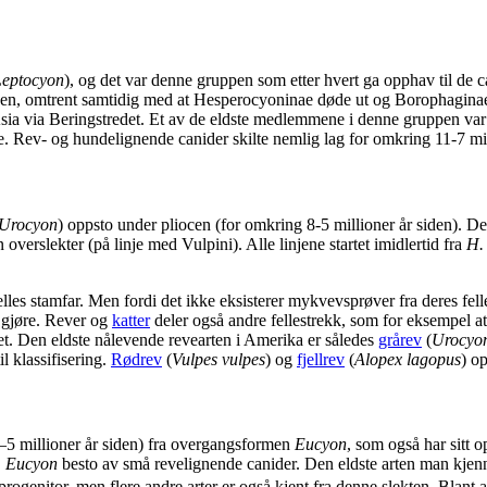
Leptocyon
), og det var denne gruppen som etter hvert ga opphav til de 
iden, omtrent samtidig med at Hesperocyoninae døde ut og Borophaginae
l Asia via Beringstredet. Et av de eldste medlemmene i denne gruppen va
. Rev- og hundelignende canider skilte nemlig lag for omkring 11-7 mil
Urocyon
) oppsto under pliocen (for omkring 8-5 millioner år siden). De
 overslekter (på linje med Vulpini). Alle linjene startet imidlertid fra
H.
elles stamfar. Men fordi det ikke eksisterer mykvevsprøver fra deres fell
 gjøre. Rever og
katter
deler også andre fellestrekk, som for eksempel at 
et. Den eldste nålevende revearten i Amerika er således
grårev
(
Urocyon
l klassifisering.
Rødrev
(
Vulpes vulpes
) og
fjellrev
(
Alopex lagopus
) o
5 millioner år siden) fra overgangsformen
Eucyon
, som også har sitt 
.
Eucyon
besto av små revelignende canider. Den eldste arten man kjenn