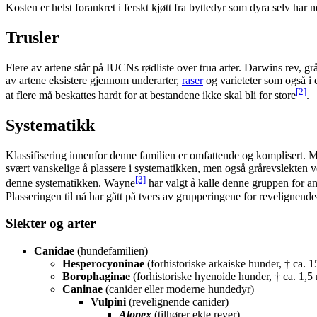
Kosten er helst forankret i ferskt kjøtt fra byttedyr som dyra selv ha
Trusler
Flere av artene står på IUCNs rødliste over trua arter. Darwins rev, g
av artene eksistere gjennom underarter,
raser
og varieteter som også i e
[2]
at flere må beskattes hardt for at bestandene ikke skal bli for store
.
Systematikk
Klassifisering innenfor denne familien er omfattende og komplisert. 
svært vanskelige å plassere i systematikken, men også grårevslekten v
[3]
denne systematikken. Wayne
har valgt å kalle denne gruppen for a
Plasseringen til nå har gått på tvers av grupperingene for revelignen
Slekter og arter
Canidae
(hundefamilien)
Hesperocyoninae
(forhistoriske arkaiske hunder, † ca. 15
Borophaginae
(forhistoriske hyenoide hunder, † ca. 1,5 
Caninae
(canider eller moderne hundedyr)
Vulpini
(revelignende canider)
Alopex
(tilhører ekte rever)