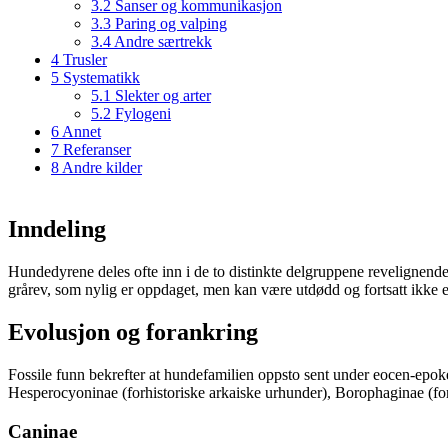
3.2
Sanser og kommunikasjon
3.3
Paring og valping
3.4
Andre særtrekk
4
Trusler
5
Systematikk
5.1
Slekter og arter
5.2
Fylogeni
6
Annet
7
Referanser
8
Andre kilder
Inndeling
Hundedyrene deles ofte inn i de to distinkte delgruppene revelignend
grårev, som nylig er oppdaget, men kan være utdødd og fortsatt ikke e
Evolusjon og forankring
Fossile funn bekrefter at hundefamilien oppsto sent under eocen-epoken
Hesperocyoninae (forhistoriske arkaiske urhunder), Borophaginae (f
Caninae