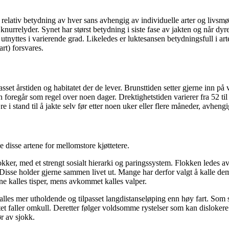
relativ betydning av hver sans avhengig av individuelle arter og livsmøn
knurrelyder. Synet har størst betydning i siste fase av jakten og når 
en utnyttes i varierende grad. Likeledes er luktesansen betydningsfull i 
rt) forsvares.
lpasset årstiden og habitatet der de lever. Brunsttiden setter gjerne inn p
 foregår som regel over noen dager. Drektighetstiden varierer fra 52 til
e i stand til å jakte selv før etter noen uker eller flere måneder, avhengi
disse artene for mellomstore kjøttetere.
okker, med et strengt sosialt hierarki og paringssystem. Flokken ledes a
Disse holder gjerne sammen livet ut. Mange har derfor valgt å kalle de
e kalles tisper, mens avkommet kalles valper.
lles mer utholdende og tilpasset langdistanseløping enn høy fart. Som så
ttet faller omkull. Deretter følger voldsomme rystelser som kan dislokere
r av sjokk.