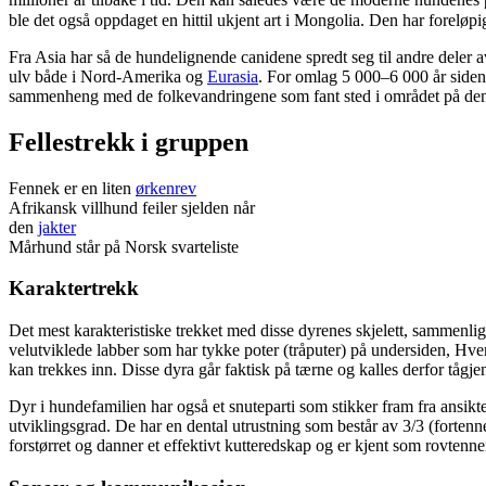
millioner år tilbake i tid. Den kan således være de moderne hundenes p
ble det også oppdaget en hittil ukjent art i Mongolia. Den har foreløpi
Fra Asia har så de hundelignende canidene spredt seg til andre deler av
ulv både i Nord-Amerika og
Eurasia
. For omlag 5 000–6 000 år siden
sammenheng med de folkevandringene som fant sted i området på den
Fellestrekk i gruppen
Fennek er en liten
ørkenrev
Afrikansk villhund feiler sjelden når
den
jakter
Mårhund står på Norsk svarteliste
Karaktertrekk
Det mest karakteristiske trekket med disse dyrenes skjelett, sammenlign
velutviklede labber som har tykke poter (tråputer) på undersiden, Hver
kan trekkes inn. Disse dyra går faktisk på tærne og kalles derfor tågjen
Dyr i hundefamilien har også et snuteparti som stikker fram fra ansikte
utviklingsgrad. De har en dental utrustning som består av 3/3 (fortenn
forstørret og danner et effektivt kutteredskap og er kjent som rovten