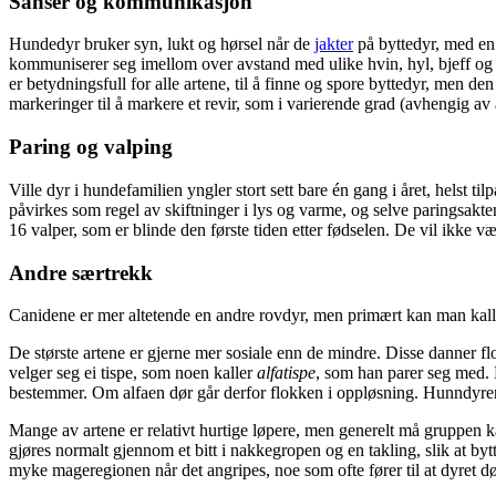
Sanser og kommunikasjon
Hundedyr bruker syn, lukt og hørsel når de
jakter
på byttedyr, med en 
kommuniserer seg imellom over avstand med ulike hvin, hyl, bjeff og 
er betydningsfull for alle artene, til å finne og spore byttedyr, men d
markeringer til å markere et revir, som i varierende grad (avhengig av a
Paring og valping
Ville dyr i hundefamilien yngler stort sett bare én gang i året, helst ti
påvirkes som regel av skiftninger i lys og varme, og selve paringsakten
16 valper, som er blinde den første tiden etter fødselen. De vil ikke vær
Andre særtrekk
Canidene er mer altetende en andre rovdyr, men primært kan man kalle 
De største artene er gjerne mer sosiale enn de mindre. Disse danner fl
velger seg ei tispe, som noen kaller
alfatispe
, som han parer seg med. 
bestemmer. Om alfaen dør går derfor flokken i oppløsning. Hunndyren
Mange av artene er relativt hurtige løpere, men generelt må gruppen ka
gjøres normalt gjennom et bitt i nakkegropen og en takling, slik at by
myke mageregionen når det angripes, noe som ofte fører til at dyret dø